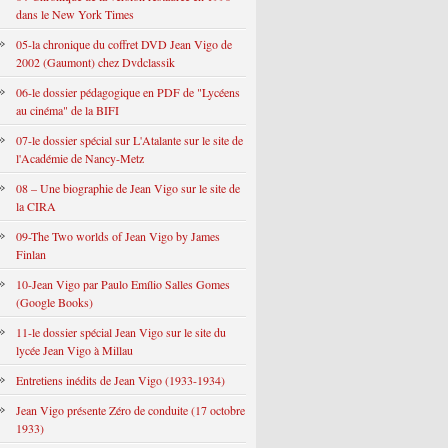
dans le New York Times
05-la chronique du coffret DVD Jean Vigo de
2002 (Gaumont) chez Dvdclassik
06-le dossier pédagogique en PDF de "Lycéens
au cinéma" de la BIFI
07-le dossier spécial sur L'Atalante sur le site de
l'Académie de Nancy-Metz
08 – Une biographie de Jean Vigo sur le site de
la CIRA
09-The Two worlds of Jean Vigo by James
Finlan
10-Jean Vigo par Paulo Emílio Salles Gomes
(Google Books)
11-le dossier spécial Jean Vigo sur le site du
lycée Jean Vigo à Millau
Entretiens inédits de Jean Vigo (1933-1934)
Jean Vigo présente Zéro de conduite (17 octobre
1933)