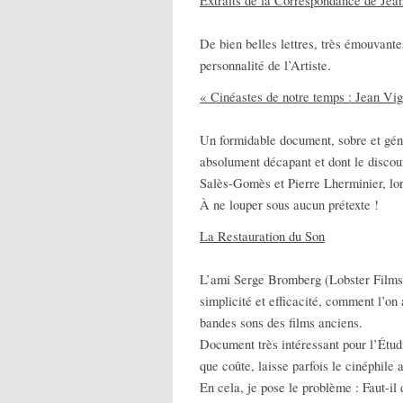
Extraits de la Correspondance de Jea
De bien belles lettres, très émouvant
personnalité de l’Artiste.
« Cinéastes de notre temps : Jean Vig
Un formidable document, sobre et géné
absolument décapant et dont le discour
Salès-Gomès et Pierre Lherminier, lors
À ne louper sous aucun prétexte !
La Restauration du Son
L’ami Serge Bromberg (Lobster Films)
simplicité et efficacité, comment l’on 
bandes sons des films anciens.
Document très intéressant pour l’Étud
que coûte, laisse parfois le cinéphile
En cela, je pose le problème : Faut-il 