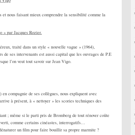
n Vigo
es et nous faisant mieux comprendre la sensibilité comme la
o » par Jacques Rozier.
reux, traité dans un style « nouvelle vague » (1964),
s de ses intervenants est aussi capital que les ouvrages de P.E
que l’on veut tout savoir sur Jean Vigo.
 en compagnie de ses collègues, nous expliquent avec
arrive à présent, à « nettoyer » les scories techniques des
iant ; même si le parti pris de Bromberg de tout rénover coûte
 averti, comme certains cinéastes, interrogatifs…
dénaturer un film pour faire bouillir sa propre marmite ?