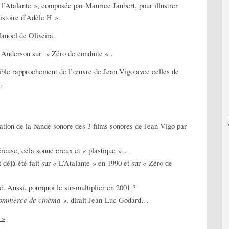
 l’Atalante », composée par Maurice Jaubert, pour illustrer
stoire d’Adèle H ».
anoel de Oliveira.
 Anderson sur » Zéro de conduite « .
ible rapprochement de l’œuvre de Jean Vigo avec celles de
.
ation de la bande sonore des 3 films sonores de Jean Vigo par
éreuse, cela sonne creux et « plastique »…
t déjà été fait sur « L’Atalante » en 1990 et sur « Zéro de
ité. Aussi, pourquoi le sur-multiplier en 2001 ?
 commerce de cinéma »
, dirait Jean-Luc Godard…
 »