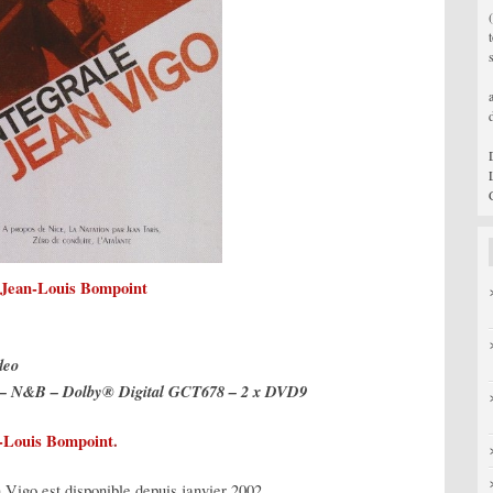
Jean-Louis Bompoint
deo
0 – N&B – Dolby® Digital
GCT678 – 2 x DVD9
-Louis Bompoint
.
 Vigo est disponible depuis janvier 2002.