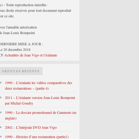
(c) - Toute reproduction interdite -
tous droits réservés pour tout document reproduit
sur ce site.
avec l'aimable autorisation
de Jean-Louis Bompoint
DERNIERE MISE A JOUR :
Le 20 decembre 2018
CF
Actualités de Jean Vigo et l'Atalante
ARTICLES RÉCENTS
1990 – L’Atalante les vidéos comparatives des
deux restaurations – (partie 4)
2011 – L’Atalante version Jean-Louis Bompoint
par Michel Gondry
1990 – Le dossier promotionnel de Gaumont (en
anglais)
2002 – L’Intégrale DVD Jean Vigo
1990 – Histoire d’une restauration (partie1)