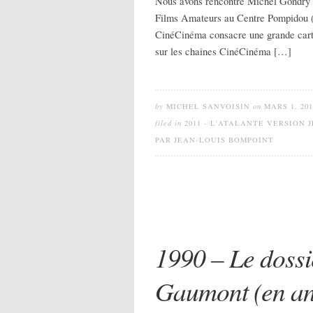
Nous avons rencontré Michel Gondry le
Films Amateurs au Centre Pompidou (à
CinéCinéma consacre une grande cart
sur les chaines CinéCinéma […]
by
MICHEL SANVOISIN
on
MARS 1, 201
filed in
2011 - L'ATALANTE VERSION
PAR JEAN-LOUIS BOMPOINT
1990 – Le dossi
Gaumont (en an