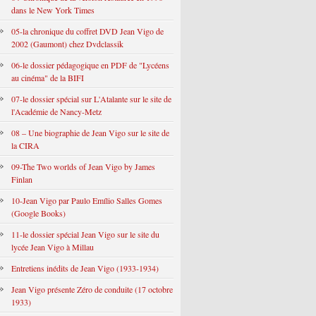
dans le New York Times
05-la chronique du coffret DVD Jean Vigo de
2002 (Gaumont) chez Dvdclassik
06-le dossier pédagogique en PDF de "Lycéens
au cinéma" de la BIFI
07-le dossier spécial sur L'Atalante sur le site de
l'Académie de Nancy-Metz
08 – Une biographie de Jean Vigo sur le site de
la CIRA
09-The Two worlds of Jean Vigo by James
Finlan
10-Jean Vigo par Paulo Emílio Salles Gomes
(Google Books)
11-le dossier spécial Jean Vigo sur le site du
lycée Jean Vigo à Millau
Entretiens inédits de Jean Vigo (1933-1934)
Jean Vigo présente Zéro de conduite (17 octobre
1933)