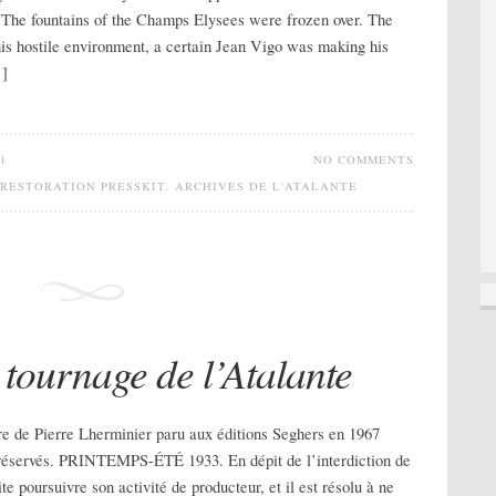
. The fountains of the Champs Elysees were frozen over. The
this hostile environment, a certain Jean Vigo was making his
…]
1
NO COMMENTS
 RESTORATION PRESSKIT
,
ARCHIVES DE L'ATALANTE
tournage de l’Atalante
vre de Pierre Lherminier paru aux éditions Seghers en 1967
s réservés. PRINTEMPS-ÉTÉ 1933. En dépit de l’interdiction de
e poursuivre son activité de producteur, et il est résolu à ne