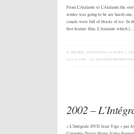
From L’Atalante to L’Atalante:the sto
winter was going to be are harsh one
canals were full of blocks of ice. In 
first feature film, L’Atalante which [
by
MICHEL SANVOISIN
on
MARS 1, 201
filed in
1990 - LE DOSSIER PROMOTI
2002 – L’Intég
« L’Intégrale DVD Jean Vigo » par Je
Columbia Tristar Home Video Format 