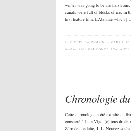
winter was going to be are harsh one
canals were full of blocks of ice. In 
first feature film, L’Atalante which [
by
MICHEL SANVOISIN
on
MARS 1, 201
filed in
1990 - GAUMONT L'ATALANTE
Chronologie du 
Cette chronologie a été extraite du li
consacré à Jean Vigo. (c) tous droit
Zéro de conduite, J.-L. Nou­nez souhait