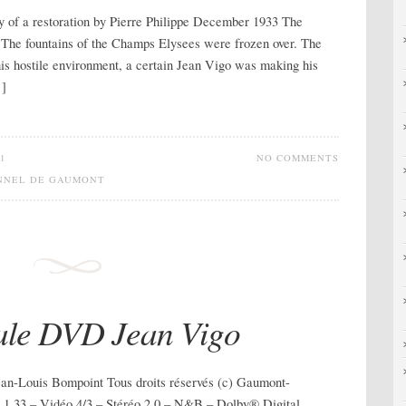
ry of a restoration by Pierre Philippe December 1933 The
. The fountains of the Champs Elysees were frozen over. The
this hostile environment, a certain Jean Vigo was making his
…]
1
NO COMMENTS
ONNEL DE GAUMONT
rale DVD Jean Vigo
an-Louis Bompoint Tous droits réservés (c) Gaumont-
1,33 – Vidéo 4/3 – Stéréo 2.0 – N&B – Dolby® Digital