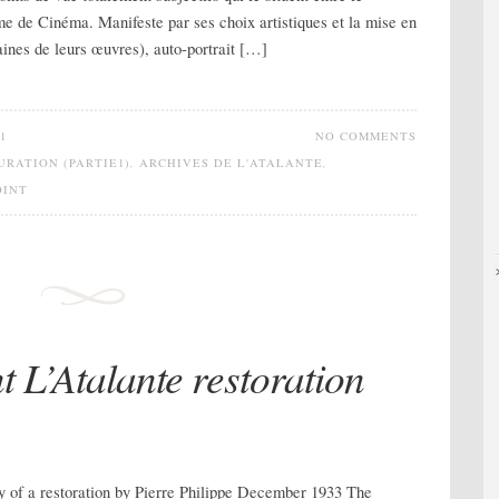
me de Cinéma. Manifeste par ses choix artistiques et la mise en
aines de leurs œuvres), auto-portrait […]
1
NO COMMENTS
AURATION (PARTIE1)
,
ARCHIVES DE L'ATALANTE
,
OINT
L’Atalante restoration
ry of a restoration by Pierre Philippe December 1933 The