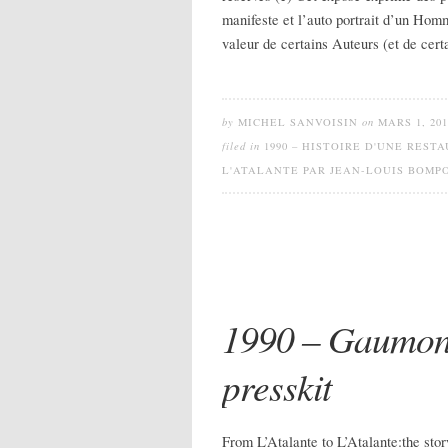
manifeste et l’auto portrait d’un Hom
valeur de certains Auteurs (et de cert
by
MICHEL SANVOISIN
on
MARS 1, 201
filed in
1990 – HISTOIRE D'UNE REST
L'ATALANTE PAR JEAN-LOUIS BOMP
1990 – Gaumont 
presskit
From L’Atalante to L’Atalante:the sto