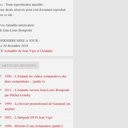
(c) - Toute reproduction interdite -
tous droits réservés pour tout document reproduit
sur ce site.
avec l'aimable autorisation
de Jean-Louis Bompoint
DERNIERE MISE A JOUR :
Le 20 decembre 2018
CF
Actualités de Jean Vigo et l'Atalante
ARTICLES RÉCENTS
1990 – L’Atalante les vidéos comparatives des
deux restaurations – (partie 4)
2011 – L’Atalante version Jean-Louis Bompoint
par Michel Gondry
1990 – Le dossier promotionnel de Gaumont (en
anglais)
2002 – L’Intégrale DVD Jean Vigo
1990 – Histoire d’une restauration (partie1)