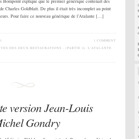
ompoint explique que le premier générique contenait des
 Charles Goldblatt. De plus il était très incomplet au point
teurs. Pour faire ce nouveau générique de l’Atalante […]
1
1 COMMENT
IVES DES DEUX RESTAURATIONS - (PARTIE 4)
,
L'ATALANTE
te version Jean-Louis
Michel Gondry