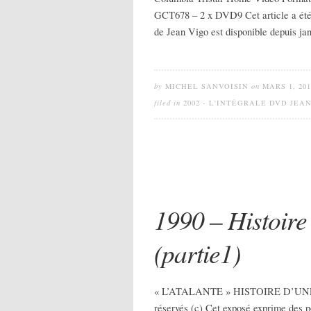
GCT678 – 2 x DVD9 Cet article a été 
de Jean Vigo est disponible depuis ja
by
MICHEL SANVOISIN
on
MARS 1, 201
filed in
2002 - L'INTÉGRALE DVD JEA
1990 – Histoire
(partie1)
« L’ATALANTE » HISTOIRE D’UNE 
réservés (c) Cet exposé exprime des po