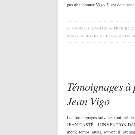
pas abandonner Vigo. Il est donc ass
by
MICHEL SANVOISIN
on
FÉVRIER 27,
filed in
ARCHIVES DE L'ATALANTE
,
C
Témoignages à p
Jean Vigo
Les témoignages suivants sont tiré du
JEAN DASTÉ – L’INVENTION DANS LA
même temps, aussi, souvent il inventait