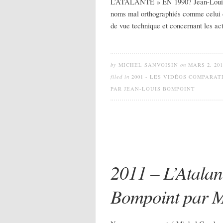
L’ATALANTE » EN 1990? Jean-Louis B
noms mal orthographiés comme celui de
de vue technique et concernant les ac
by
MICHEL SANVOISIN
on
MARS 2, 201
filed in
2001 - LES VIDÉOS COMPARAT
PAR JEAN-LOUIS BOMPOINT
2011 – L’Atalan
Bompoint par 