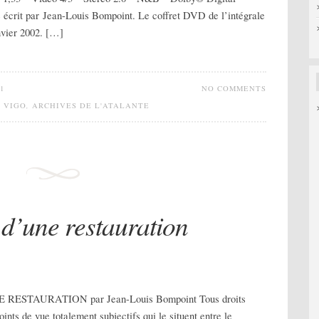
écrit par Jean-Louis Bompoint. Le coffret DVD de l’intégrale
nvier 2002. […]
1
NO COMMENTS
N VIGO
,
ARCHIVES DE L'ATALANTE
 d’une restauration
RESTAURATION par Jean-Louis Bompoint Tous droits
ints de vue totalement subjectifs qui le situent entre le