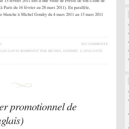
 15 février 2011 lors d’une visite de Presse de son Usine de
 Paris du 16 février au 28 mars 2011). En parallèle,
e blanche à Michel Gondry du 4 mars 2011 au 13 mars 2011
1
NO COMMENTS
 JEAN-LOUIS BOMPOINT PAR MICHEL GONDRY
,
L'ATALANTE
er promotionnel de
glais)