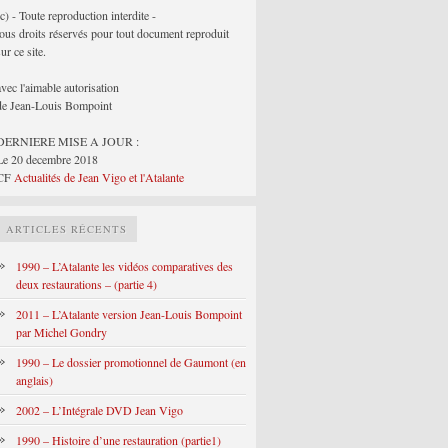
(c) - Toute reproduction interdite -
tous droits réservés pour tout document reproduit
sur ce site.
avec l'aimable autorisation
de Jean-Louis Bompoint
DERNIERE MISE A JOUR :
Le 20 decembre 2018
CF
Actualités de Jean Vigo et l'Atalante
ARTICLES RÉCENTS
1990 – L’Atalante les vidéos comparatives des
deux restaurations – (partie 4)
2011 – L’Atalante version Jean-Louis Bompoint
par Michel Gondry
1990 – Le dossier promotionnel de Gaumont (en
anglais)
2002 – L’Intégrale DVD Jean Vigo
1990 – Histoire d’une restauration (partie1)