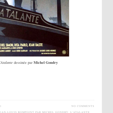
’Atalante
Michel Gondry
dessinée par
1
NO COMMENTS
 JEAN-LOUIS BOMPOINT PAR MICHEL GONDRY
,
L'ATALANTE