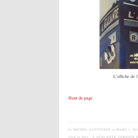
l
L’affiche de
Haut de page
by
MICHEL SANVOISIN
on
MARS 1, 201
filed in
2011 - L'ATALANTE VERSION