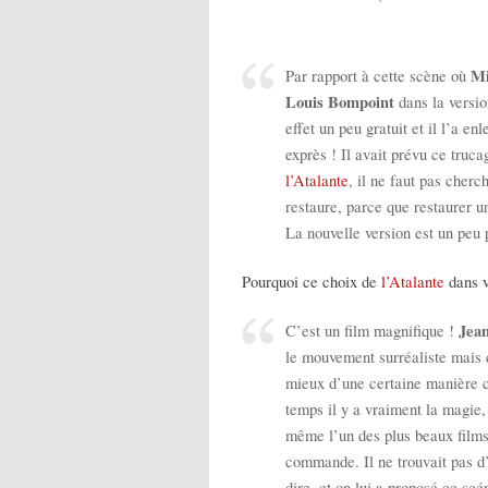
Mi
Par rapport à cette scène où
Louis Bompoint
dans la versi
effet un peu gratuit et il l’a e
exprès ! Il avait prévu ce truc
l’Atalante
, il ne faut pas cherc
restaure, parce que restaurer u
La nouvelle version est un peu 
Pourquoi ce choix de
l’Atalante
dans v
Jea
C’est un film magnifique !
le mouvement surréaliste mais q
mieux d’une certaine manière c
temps il y a vraiment la magie
même l’un des plus beaux films
commande. Il ne trouvait pas d’a
dire, et on lui a proposé ce scén