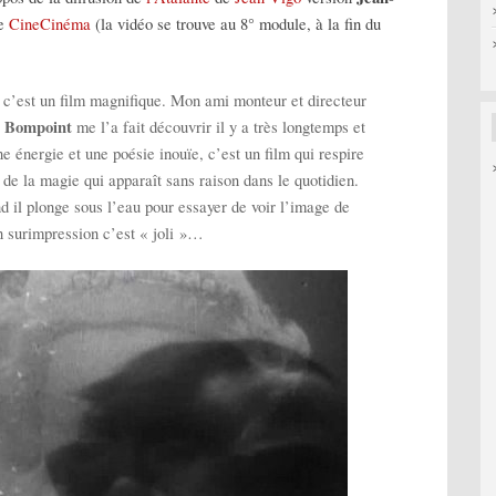
de
CineCinéma
(la vidéo se trouve au 8° module, à la fin du
c’est un film magnifique. Mon ami monteur et directeur
s Bompoint
me l’a fait découvrir il y a très longtemps et
e énergie et une poésie inouïe, c’est un film qui respire
e la magie qui apparaît sans raison dans le quotidien.
nd il plonge sous l’eau pour essayer de voir l’image de
n surimpression c’est « joli »…