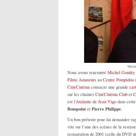
Miche
Nous avons rencontré
Michel Gondry
Films Amateurs
au
Centre Pompidou
(
CinéCinéma
consacre une grande
car
sur les chaines
CinéCinéma Club
et
C
est
l’Atalante
de
Jean Vigo
dans cette
Bompoint
Pierre Philippe
et
.
Un bon prétexte pour lui demander rap
vite sur l’une des scènes de la restau
restauration de 2001 (celle du DVD d