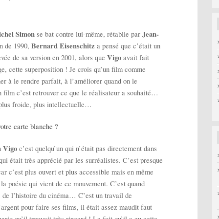
chel Simon
Jean-
se bat contre lui-même, rétablie par
Bernard Eisenschitz
on de 1990,
a pensé que c’était un
Vigo
nlevée de sa version en 2001, alors que
avait fait
age, cette superposition ! Je crois qu’un film comme
her à le rendre parfait, à l’améliorer quand on le
n film c’est retrouver ce que le réalisateur a souhaité…
plus froide, plus intellectuelle…
otre carte blanche ?
n Vigo
c’est quelqu’un qui n’était pas directement dans
ui était très apprécié par les surréalistes. C’est presque
ar c’est plus ouvert et plus accessible mais en même
, la poésie qui vient de ce mouvement. C’est quand
 de l’histoire du cinéma… C’est un travail de
rgent pour faire ses films, il était assez maudit faut
ario qu’il trouvait très ringard ! Le fait qu’il a eu cette