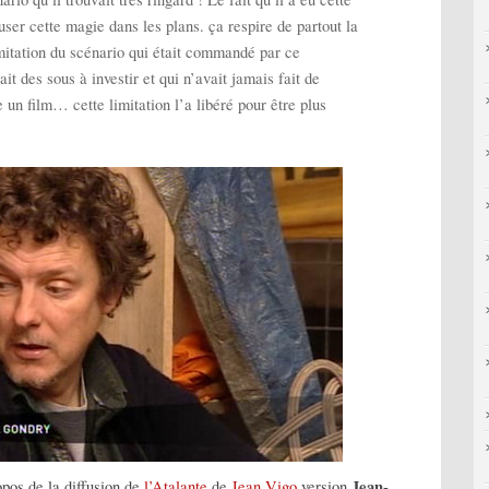
nfuser cette magie dans les plans. ça respire de partout la
limitation du scénario qui était commandé par ce
it des sous à investir et qui n’avait jamais fait de
 un film… cette limitation l’a libéré pour être plus
Jean-
pos de la diffusion de
l’Atalante
de
Jean Vigo
version