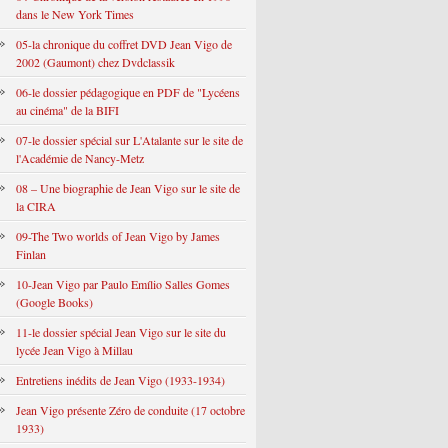
dans le New York Times
05-la chronique du coffret DVD Jean Vigo de
2002 (Gaumont) chez Dvdclassik
06-le dossier pédagogique en PDF de "Lycéens
au cinéma" de la BIFI
07-le dossier spécial sur L'Atalante sur le site de
l'Académie de Nancy-Metz
08 – Une biographie de Jean Vigo sur le site de
la CIRA
09-The Two worlds of Jean Vigo by James
Finlan
10-Jean Vigo par Paulo Emílio Salles Gomes
(Google Books)
11-le dossier spécial Jean Vigo sur le site du
lycée Jean Vigo à Millau
Entretiens inédits de Jean Vigo (1933-1934)
Jean Vigo présente Zéro de conduite (17 octobre
1933)